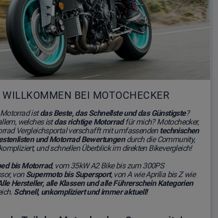
WILLKOMMEN BEI MOTOCHECKER
Motorrad ist
das Beste, das Schnellste und das Günstigste
?
allem, welches ist
das richtige Motorrad
für mich? Motochecker,
rrad Vergleichsportal verschafft mit umfassenden
technischen
estenlisten und Motorrad Bewertungen
durch die Community,
ompliziert, und schnellen Überblick im direkten Bikevergleich!
ed bis Motorrad
, vom
35kW A2 Bike
bis zum 300PS
sor, von
Supermoto bis Supersport
, von A wie Aprilia bis Z wie
Alle Hersteller, alle Klassen und alle Führerschein Kategorien
eich.
Schnell, unkompliziert und immer aktuell!