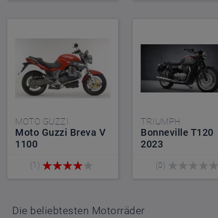
MOTO GUZZI
TRIUMPH
Moto Guzzi Breva V
Bonneville T120
1100
2023
(1)
(0)
Die beliebtesten Motorräder