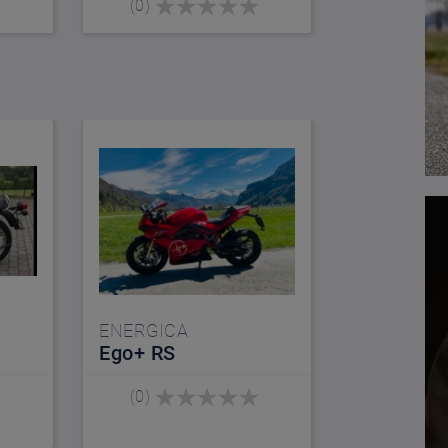
(0)
ENERGICA
Ego+ RS
(0)