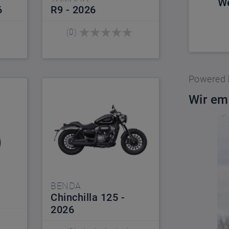
We
6
R9 - 2026
(0)
Powered
Wir em
BENDA
Chinchilla 125 -
2026