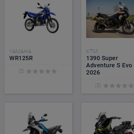
YAMAHA
KTM
WR125R
1390 Super
Adventure S Evo 
(0)
2026
(0)