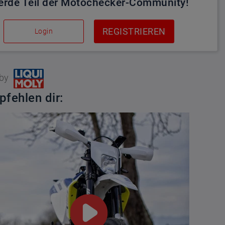
rde Teil der Motochecker-Community!
REGISTRIEREN
Login
 by
pfehlen dir: