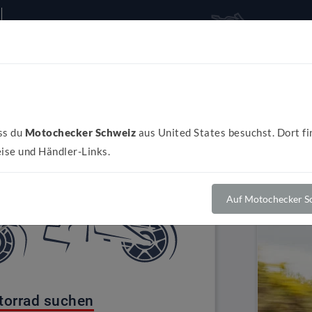
Alles rund ums Bike
Al
ss du
Motochecker Schweiz
aus United States besuchst. Dort fi
ise und Händler-Links.
Auf Motochecker Sc
torrad suchen