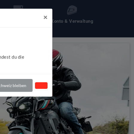
×
les um Motochecker
Konto & Verwaltung
ndest du die
hweiz bleiben