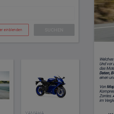
SUCHEN
ter einblenden
Welches 
Und vor 
das Moto
Daten, B
einen unk
Von
Mop
Kompres
Zontes.
im Vergl
YAMAHA