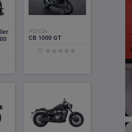
HONDA
ler
CB 1000 GT
700
(0)