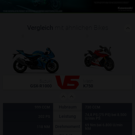
Vergleich
mit ähnlichen Bikes
(2)
(0)
Suzuki
Mash
GSX-R1000
K750
Hubraum
999 CCM
730 CCM
74,8 PS (75 PS) bei 8.500
Leistung
202 PS
U/min PS
69 Nm bei 6.800 U/min
Drehmoment
118 NM
NM