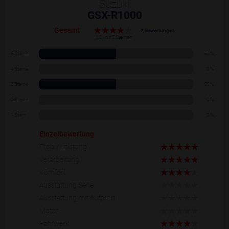
Suzuki
GSX-R1000
Gesamt
2 Bewertungen
4.0 von 5 Sternen
5 Sterne
50 %
4 Sterne
0 %
3 Sterne
50 %
2 Sterne
0 %
1 Stern
0 %
Einzelbewertung
Preis / Leistung
Verarbeitung
Komfort
Ausstattung Serie
Ausstattung mit Aufpreis
Motor
Fahrwerk