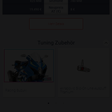
Sitzhöhe
825 MM
780 MM
Neupreis
19.490 €
8 €
AT (€)
Mehr Details
Tuning Zubehör
Akrapovic Slip-On Line Auspuff
Racing Suzuki
Titanium