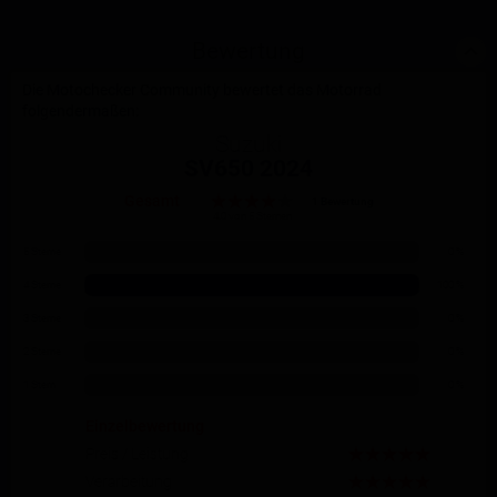
Bewertung
Die Motochecker Community bewertet das Motorrad
folgendermaßen:
Suzuki
SV650 2024
Gesamt
1 Bewertung
4.0 von 5 Sternen
5 Sterne
0 %
4 Sterne
100 %
3 Sterne
0 %
2 Sterne
0 %
1 Stern
0 %
Einzelbewertung
Preis / Leistung
Verarbeitung