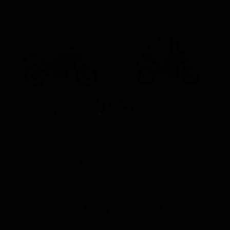
Vergleich
mit ähnlichen Bikes
(1)
(0)
Suzuki
Kawasaki
SV650 2024
Z650 S - 2026
Hubraum
645 CCM
649 CCM
Leistung
76 PS
68 PS
Drehmoment
64 Nm bei 8100/min NM
64 NM
Sitzhöhe
785 MM
805 MM
Neupreis
7.490 €
7.899 €
AT (€)