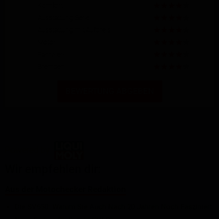
Komfort
Ausstattung Serie
Ausstattung mit Aufpreis
Motor
Fahrwerk
Bremsen
BEWERTUNG ABGEBEN
Powered by
Wir empfehlen dir:
Aus der Motochecker Redaktion
Die SV650: Warum Sie Auch Nach 20 Jahren Noch Fasziniert