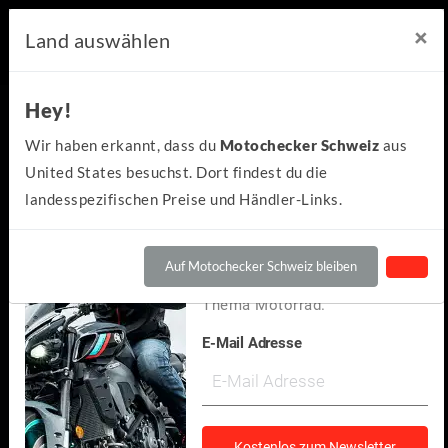
×
×
Motochecker Newsletter
Land auswählen
Hey!
Hey!
Kennst du schon den
Wir haben erkannt, dass du
Motochecker Schweiz
aus
kostenlosen Motochecker-
United States besuchst. Dort findest du die
Newsletter?
landesspezifischen Preise und Händler-Links.
Wir informieren dich
regelmäßig über Neuigkeiten
Auf Motochecker Schweiz bleiben
und spannendes rund um das
Thema Motorrad.
E-Mail Adresse
Suzuki
SV650 2024
(1)
Kostenlos zum Newsletter