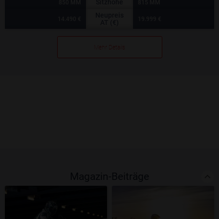
Sitzhöhe
850 MM
815 MM
Neupreis
14.490 €
19.999 €
AT (€)
Mehr Details
Magazin-Beiträge