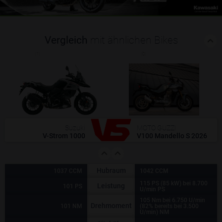
Vergleich
mit ähnlichen Bikes
(1)
(0)
Suzuki
MOTO GUZZI
V-Strom 1000
V100 Mandello S 2026
Hubraum
1037 CCM
1042 CCM
115 PS (85 kW) bei 8.700
Leistung
101 PS
U/min PS
105 Nm bei 6.750 U/min
Drehmoment
101 NM
(82% bereits bei 3.500
U/min) NM