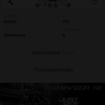
Hersteller
PS
Suzuki
101
Art
Führerschein
Sporttourer
A
Motochecker
Daten
Flüssigkeitsfinder