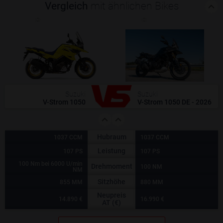
Vergleich
mit ähnlichen Bikes
(0)
(0)
Suzuki
Suzuki
V-Strom 1050
V-Strom 1050 DE - 2026
Hubraum
1037 CCM
1037 CCM
Leistung
107 PS
107 PS
100 Nm bei 6000 U/min
Drehmoment
100 NM
NM
Sitzhöhe
855 MM
880 MM
Neupreis
14.890 €
16.990 €
AT (€)