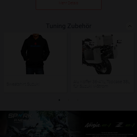
Mehr Details
Tuning Zubehör
Alu Koffer 36-41L Topcase 38L
Sweatshirt Suzuki
für Suzuki V-Strom