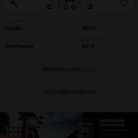
Hersteller
PS
Suzuki
48/71
Art
Führerschein
Sporttourer
A2/A
Motochecker
Daten
Flüssigkeitsfinder