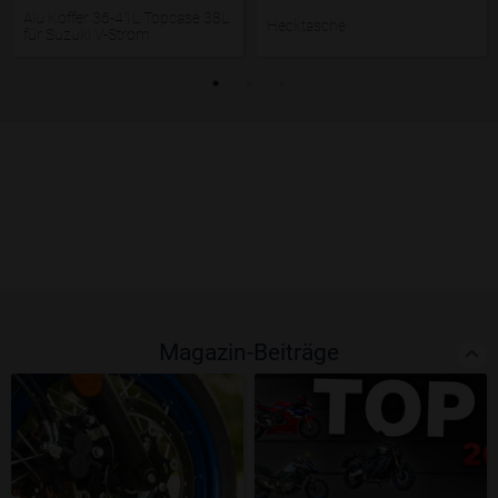
Alu Koffer 36-41L Topcase 38L
Hecktasche
für Suzuki V-Strom
Magazin-Beiträge