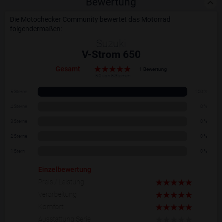
Bewertung
Die Motochecker Community bewertet das Motorrad
folgendermaßen:
Suzuki
V-Strom 650
Gesamt
1 Bewertung
5.0 von 5 Sternen
5 Sterne
100 %
4 Sterne
0 %
3 Sterne
0 %
2 Sterne
0 %
1 Stern
0 %
Einzelbewertung
Preis / Leistung
Verarbeitung
Komfort
Ausstattung Serie