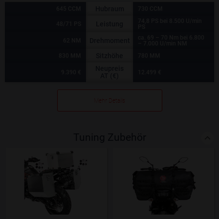
Hubraum
645 CCM
730 CCM
74,8 PS bei 8.500 U/min
Leistung
48/71 PS
PS
ca. 69 – 70 Nm bei 6.800
Drehmoment
62 NM
– 7.000 U/min NM
Sitzhöhe
830 MM
780 MM
Neupreis
9.390 €
12.499 €
AT (€)
Mehr Details
Tuning Zubehör