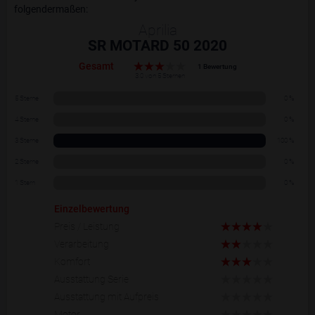
folgendermaßen:
Aprilia
SR MOTARD 50 2020
Gesamt
1 Bewertung
3.0 von 5 Sternen
5 Sterne
0 %
4 Sterne
0 %
3 Sterne
100 %
2 Sterne
0 %
1 Stern
0 %
Einzelbewertung
Preis / Leistung
Verarbeitung
Komfort
Ausstattung Serie
Ausstattung mit Aufpreis
Motor