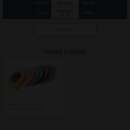
Sitzhöhe
797 MM
780 MM
Neupreis
2.590 €
1.599 €
AT (€)
Mehr Details
Tuning Zubehör
Felgenrandaufkleber
verschiedene Farben