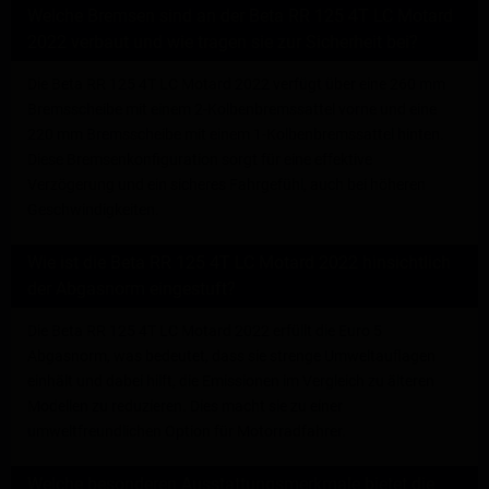
Welche Bremsen sind an der Beta RR 125 4T LC Motard
2022 verbaut und wie tragen sie zur Sicherheit bei?
Die Beta RR 125 4T LC Motard 2022 verfügt über eine 260 mm
Bremsscheibe mit einem 2-Kolbenbremssattel vorne und eine
220 mm Bremsscheibe mit einem 1-Kolbenbremssattel hinten.
Diese Bremsenkonfiguration sorgt für eine effektive
Verzögerung und ein sicheres Fahrgefühl, auch bei höheren
Geschwindigkeiten.
Wie ist die Beta RR 125 4T LC Motard 2022 hinsichtlich
der Abgasnorm eingestuft?
Die Beta RR 125 4T LC Motard 2022 erfüllt die Euro 5
Abgasnorm, was bedeutet, dass sie strenge Umweltauflagen
einhält und dabei hilft, die Emissionen im Vergleich zu älteren
Modellen zu reduzieren. Dies macht sie zu einer
umweltfreundlichen Option für Motorradfahrer.
Welche besonderen Ausstattungsmerkmale bietet die