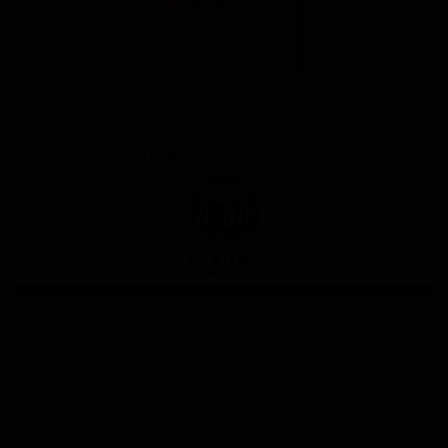
2400
1600
Youtube
Test & Résumé
9,162
Sekunden
GPS-Messung
Motochecker
Daten
Flüssigkeitsfinder