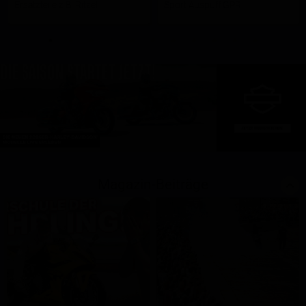
Ersatzteile z.B. Ritzel
Sport Auspuff GPR
Magazin-Beiträge