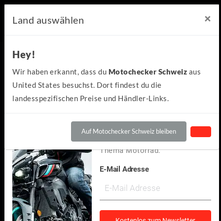
×
×
Motochecker Newsletter
Land auswählen
Hey!
Hey!
Kennst du schon den
Wir haben erkannt, dass du
Motochecker Schweiz
aus
kostenlosen Motochecker-
United States besuchst. Dort findest du die
Newsletter?
landesspezifischen Preise und Händler-Links.
Wir informieren dich
regelmäßig über Neuigkeiten
Auf Motochecker Schweiz bleiben
und spannendes rund um das
Thema Motorrad.
E-Mail Adresse
Beta
RR 125 4T LC Motard 2022
(7)
Kostenlos zum Newsletter