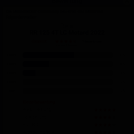
Bewertung
Die Motochecker Community bewertet das Motorrad
folgendermaßen:
Beta
RR 125 4T LC Motard 2022
Gesamt
7 Bewertungen
4.4 von 5 Sternen
5 Sterne
57 %
4 Sterne
29 %
3 Sterne
14 %
2 Sterne
0 %
1 Stern
0 %
Einzelbewertung
Preis / Leistung
Verarbeitung
Komfort
Ausstattung Serie