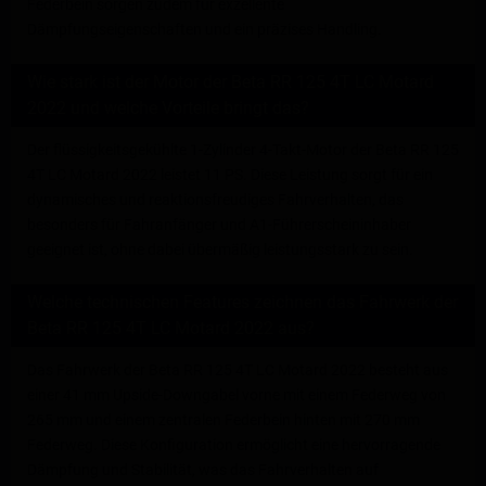
Federbein sorgen zudem für exzellente
Dämpfungseigenschaften und ein präzises Handling.
Wie stark ist der Motor der Beta RR 125 4T LC Motard
2022 und welche Vorteile bringt das?
Der flüssigkeitsgekühlte 1-Zylinder 4-Takt-Motor der Beta RR 125
4T LC Motard 2022 leistet 11 PS. Diese Leistung sorgt für ein
dynamisches und reaktionsfreudiges Fahrverhalten, das
besonders für Fahranfänger und A1-Führerscheininhaber
geeignet ist, ohne dabei übermäßig leistungsstark zu sein.
Welche technischen Features zeichnen das Fahrwerk der
Beta RR 125 4T LC Motard 2022 aus?
Das Fahrwerk der Beta RR 125 4T LC Motard 2022 besteht aus
einer 41 mm Upside-Downgabel vorne mit einem Federweg von
265 mm und einem zentralen Federbein hinten mit 270 mm
Federweg. Diese Konfiguration ermöglicht eine hervorragende
Dämpfung und Stabilität, was das Fahrverhalten auf