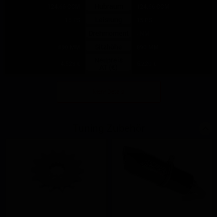
Hubraum
124.66 CCM
124,66 CCM
Leistung
15 PS
15 PS
Drehmoment
- NM
Sitzhöhe
890 MM
890 MM
Neupreis
4.529 €
5.220 €
AT (€)
Mehr Details
Tuning Zubehör