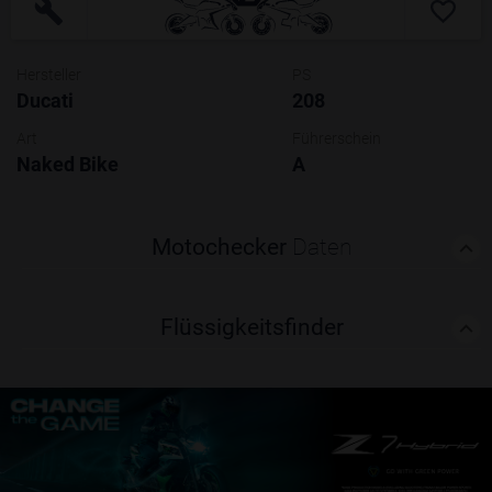
Hersteller
PS
Ducati
208
Art
Führerschein
Naked Bike
A
Motochecker
Daten
Flüssigkeitsfinder