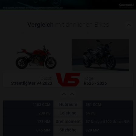
Vergleich
mit ähnlichen Bikes
(0)
(0)
Ducati
Voge
Streetfighter V4 2023
R625 - 2026
Hubraum
1103 CCM
581 CCM
Leistung
208 PS
64 PS
Drehmoment
123 NM
57 Nm bei 6500 U/min NM
Sitzhöhe
845 MM
820 MM