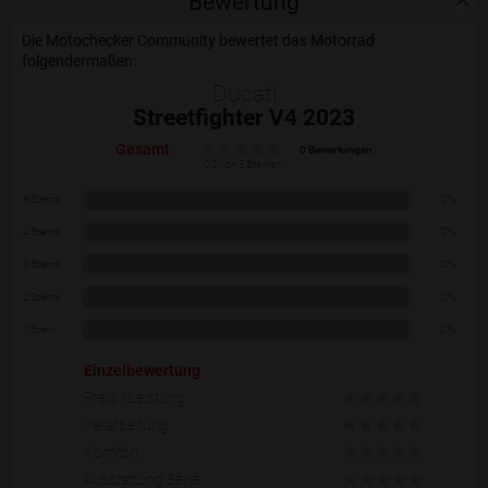
Bewertung
Die Motochecker Community bewertet das Motorrad
folgendermaßen:
Ducati
Streetfighter V4 2023
Gesamt
0 Bewertungen
0.0 von 5 Sternen
5 Sterne
0 %
4 Sterne
0 %
3 Sterne
0 %
2 Sterne
0 %
1 Stern
0 %
Einzelbewertung
Preis / Leistung
Verarbeitung
Komfort
Ausstattung Serie