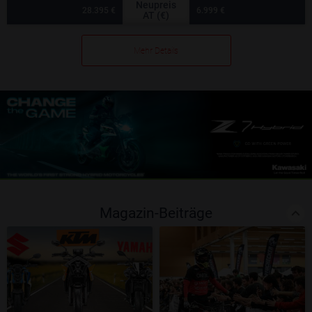
Neupreis
28.395 €
6.999 €
AT (€)
Mehr Details
Magazin-Beiträge