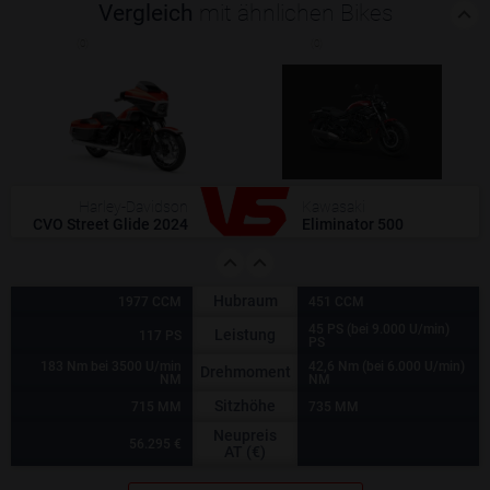
Vergleich
mit ähnlichen Bikes
(0)
(0)
Harley-Davidson
Kawasaki
CVO Street Glide 2024
Eliminator 500
Hubraum
1977 CCM
451 CCM
45 PS (bei 9.000 U/min)
Leistung
117 PS
PS
183 Nm bei 3500 U/min
42,6 Nm (bei 6.000 U/min)
Drehmoment
NM
NM
Sitzhöhe
715 MM
735 MM
Neupreis
56.295 €
AT (€)