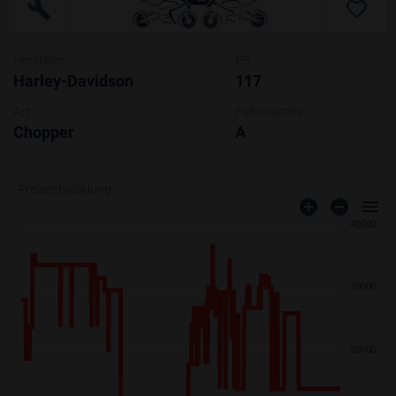
Hersteller
PS
Harley-Davidson
117
Art
Führerschein
Chopper
A
Preisentwicklung
40000
30000
20000