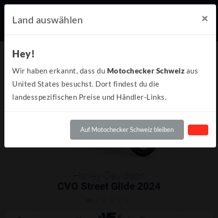
×
Land auswählen
Hey!
Wir haben erkannt, dass du
Motochecker Schweiz
aus
United States besuchst. Dort findest du die
landesspezifischen Preise und Händler-Links.
Auf Motochecker Schweiz bleiben
Harley-Davidson
CVO Street Glide 2024
(0)