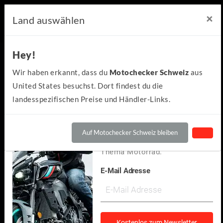
×
×
Motochecker Newsletter
Land auswählen
Hey!
Hey!
Kennst du schon den
Wir haben erkannt, dass du
Motochecker Schweiz
aus
kostenlosen Motochecker-
United States besuchst. Dort findest du die
Newsletter?
landesspezifischen Preise und Händler-Links.
Wir informieren dich
regelmäßig über Neuigkeiten
Auf Motochecker Schweiz bleiben
und spannendes rund um das
Thema Motorrad.
E-Mail Adresse
Husqvarna
901 Norden Expedition 2023
(0)
Kostenlos zum Newsletter