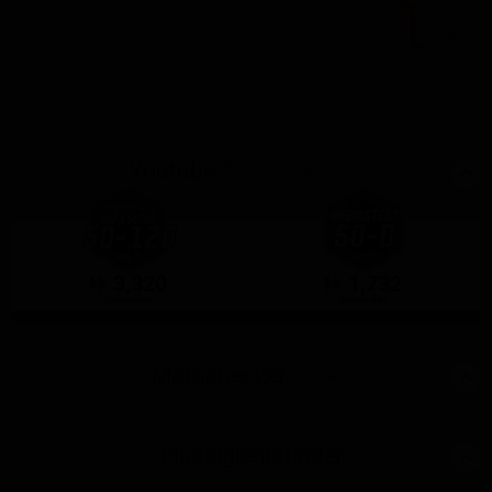
13600
12800
Youtube
Test & Résumé
3,320
1,732
Sekunden
Sekunden
GPS-Messung
GPS-Messung
Motochecker
Daten
Flüssigkeitsfinder