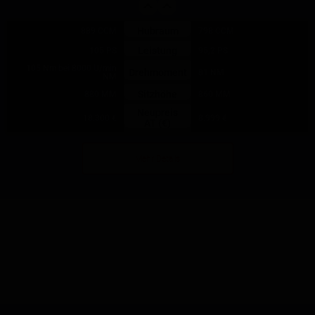
Hubraum
889 CCM
798 CCM
Leistung
105 PS
95,2 PS
105 Nm bei 8000 U/min
Drehmoment
81 NM
NM
Sitzhöhe
880 MM
860 MM
Neupreis
18.300 €
8.999 €
AT (€)
Mehr Details