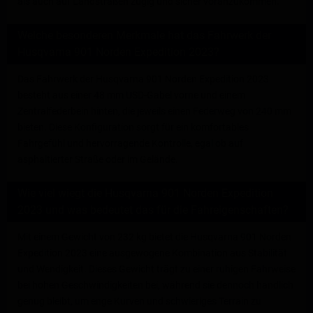
als auch auf Landstraßen zügig und sicher voranzukommen.
Welche besonderen Merkmale hat das Fahrwerk der
Husqvarna 901 Norden Expedition 2023?
Das Fahrwerk der Husqvarna 901 Norden Expedition 2023
besteht aus einer 48 mm USD-Gabel vorne und einem
Zentralfederbein hinten, die jeweils einen Federweg von 240 mm
bieten. Diese Konfiguration sorgt für ein komfortables
Fahrgefühl und hervorragende Kontrolle, egal ob auf
asphaltierter Straße oder im Gelände.
Wie viel wiegt die Husqvarna 901 Norden Expedition
2023 und was bedeutet das für die Fahreigenschaften?
Mit einem Gewicht von 232 kg bietet die Husqvarna 901 Norden
Expedition 2023 eine ausgewogene Kombination aus Stabilität
und Wendigkeit. Dieses Gewicht trägt zu einer ruhigen Fahrweise
bei hohen Geschwindigkeiten bei, während sie dennoch handlich
genug bleibt, um enge Kurven und schwieriges Terrain zu