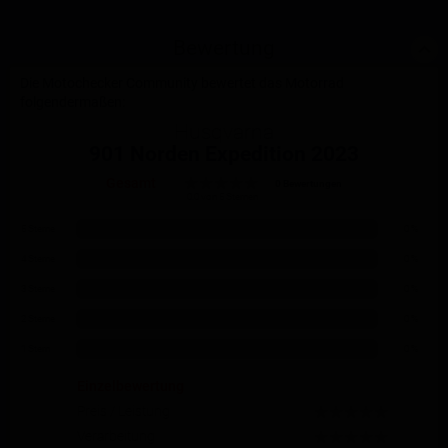
Bewertung
Die Motochecker Community bewertet das Motorrad
folgendermaßen:
Husqvarna
901 Norden Expedition 2023
Gesamt
0 Bewertungen
0.0 von 5 Sternen
5 Sterne
0 %
4 Sterne
0 %
3 Sterne
0 %
2 Sterne
0 %
1 Stern
0 %
Einzelbewertung
Preis / Leistung
Verarbeitung