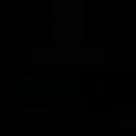
148 PS bei 11.200 U/min
Leistung
123 bei 9500 U/min PS
PS
107 Nm bei 8.400 U/min
103 NM bei 6750 U/min
Drehmoment
(85% davon bereits ab
NM
3.500 U/min!) NM
Sitzhöhe
825 MM
850 MM
Neupreis
16.399 €
30.900 €
AT (€)
Mehr Details
Magazin-Beiträge