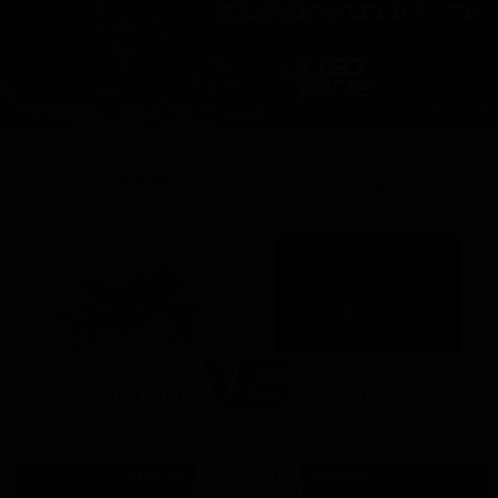
Vergleich
mit ähnlichen Bikes
(4)
(0)
KTM
MV Agusta
990 Duke 2024
Brutale 950 "Serie ORO"
Hubraum
947 CCM
931 CCM