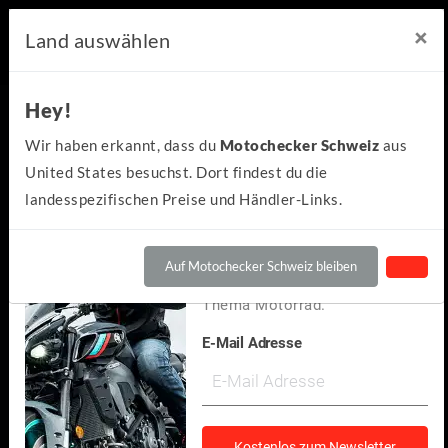
×
×
Motochecker Newsletter
Land auswählen
Hey!
Hey!
Kennst du schon den
Wir haben erkannt, dass du
Motochecker Schweiz
aus
kostenlosen Motochecker-
United States besuchst. Dort findest du die
Newsletter?
landesspezifischen Preise und Händler-Links.
Wir informieren dich
regelmäßig über Neuigkeiten
Auf Motochecker Schweiz bleiben
und spannendes rund um das
Thema Motorrad.
E-Mail Adresse
KTM
990 Duke 2024
(4)
Kostenlos zum Newsletter