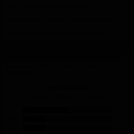
Die KTM 990 Duke 2024 ist mit fortschrittlichen
Sicherheitsfunktionen wie Kurven-ABS, Traktionskontrolle und
Anti-Wheelie-Control ausgestattet. Diese Systeme arbeiten
zusammen, um das Fahrerlebnis sicherer zu machen und
maximales Vertrauen auf der Straße zu gewährleisten.
Bewertung
Die Motochecker Community bewertet das Motorrad
folgendermaßen:
KTM
990 Duke 2024
Gesamt
4 Bewertungen
4.3 von 5 Sternen
5 Sterne
50 %
4 Sterne
25 %
3 Sterne
25 %