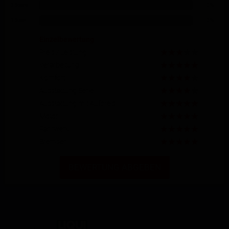
2 Sterne
0 %
1 Stern
0 %
Einzelbewertung
Preis / Leistung
Verarbeitung
Komfort
Ausstattung Serie
Ausstattung mit Aufpreis
Motor
Fahrwerk
Bremsen
BEWERTUNG ABGEBEN
Powered by