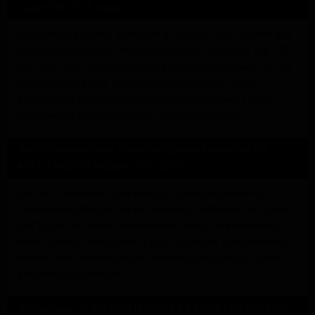
Cape 650 2021 sagen?
Das Fahrwerk der MOTO MORINI X-Cape 650 2021 besteht aus
einer voll einstellbaren USD-Gabel mit einem Federweg von 175
mm vorne und einem exzentrisch montierten Federbein mit 135
mm Federweg hinten. Diese Konfiguration sorgt für ein
komfortables Fahrverhalten und ermöglicht es dem Fahrer,
verschiedene Fahrbedingungen optimal zu meistern.
Welche besonderen Ausstattungsmerkmale hat die
MOTO MORINI X-Cape 650 2021?
Die MOTO MORINI X-Cape 650 2021 bietet eine Reihe von
Sonderausstattungen, wie ein Aluminium-Kofferset mit Topcase
und Träger, eine höhere Windscheibe, Handprotektoren sowie
einen Aluminium-Motorschutz und Sturzbügel. Diese Features
erhöhen den Komfort und die Funktionalität für lange Touren
und Offroad-Abenteuer.
Wie schwer ist die MOTO MORINI X-Cape 650 2021 und