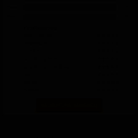
2 Sterne
0 %
1 Stern
0 %
Einzelbewertung
Preis / Leistung
Verarbeitung
Komfort
Ausstattung Serie
Ausstattung mit Aufpreis
Motor
Fahrwerk
Bremsen
BEWERTUNG ABGEBEN