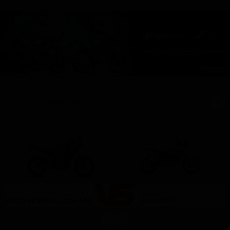
Vergleich
mit ähnlichen Bikes
(0)
(0)
Moto Morini
Ducati
MOTO MORINI X-Cape 650 2021
DesertX V2