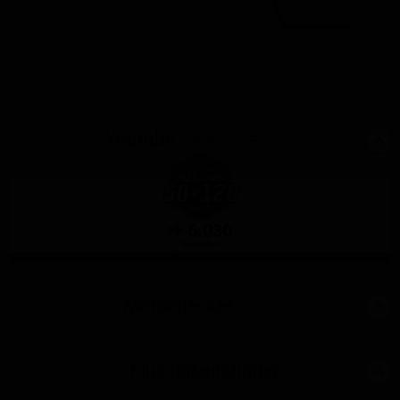
7740
7680
Youtube
Test & Résumé
6.030
Sekunden
GPS-Messung
Motochecker
Daten
Flüssigkeitsfinder