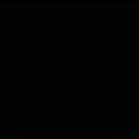
Ja, die MOTO MORINI X-Cape 650 2021 ist mit einem digitalen
Drehzahlmesser ausgestattet und bietet zusätzlich eine
Ganganzeige sowie eine Temperaturanzeige. Diese modernen
Instrumente tragen zu einem verbesserten Fahrkomfort und
einer besseren Kontrolle während der Fahrt bei.
Bewertung
Die Motochecker Community bewertet das Motorrad
folgendermaßen:
Moto Morini
MOTO MORINI X-Cape 650 2021
Gesamt
0 Bewertungen
0.0 von 5 Sternen
5 Sterne
0 %
4 Sterne
0 %
3 Sterne
0 %