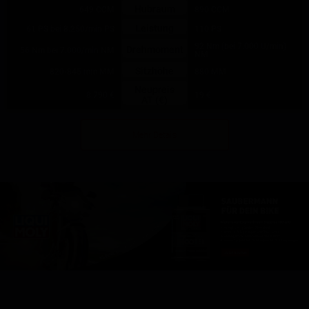
Hubraum
649 CCM
890 CCM
Leistung
61 PS bei 8.250/min PS
110 PS
92 Nm (bei 7.000 U/min)
Drehmoment
56 Nm bei 7.000/min NM
NM
Sitzhöhe
820-845 mm MM
880 MM
Neupreis
8.790 €
19 €
AT (€)
Mehr Details