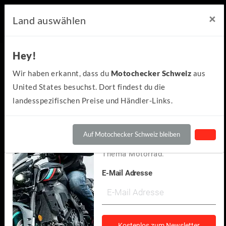
×
×
Motochecker Newsletter
Land auswählen
Hey!
Hey!
Kennst du schon den
Wir haben erkannt, dass du
Motochecker Schweiz
aus
kostenlosen Motochecker-
United States besuchst. Dort findest du die
Newsletter?
landesspezifischen Preise und Händler-Links.
Wir informieren dich
regelmäßig über Neuigkeiten
Auf Motochecker Schweiz bleiben
und spannendes rund um das
Thema Motorrad.
E-Mail Adresse
Moto Morini
MOTO MORINI X-Cape 650 2021
(0)
Kostenlos zum Newsletter