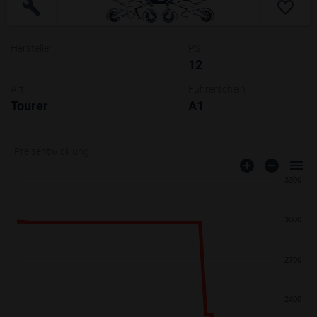
Hersteller
PS
12
Art
Führerschein
Tourer
A1
Preisentwicklung
3300
3000
2700
2400