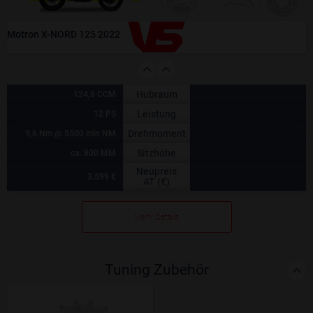
Motron X-NORD 125 2022
Hubraum
124,8 CCM
Leistung
12 PS
Drehmoment
9,6 Nm @ 5500 min NM
Sitzhöhe
ca. 800 MM
Neupreis
3.599 €
AT (€)
Mehr Details
Tuning Zubehör