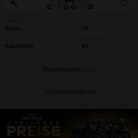
Hersteller
PS
Online
10
Art
Führerschein
Naked Bike
A1
Motochecker
Daten
Flüssigkeitsfinder