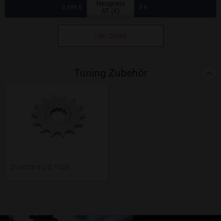
Neupreis
2.499 €
5 €
AT (€)
Mehr Details
Tuning Zubehör
Ersatzteile z.B. Ritzel