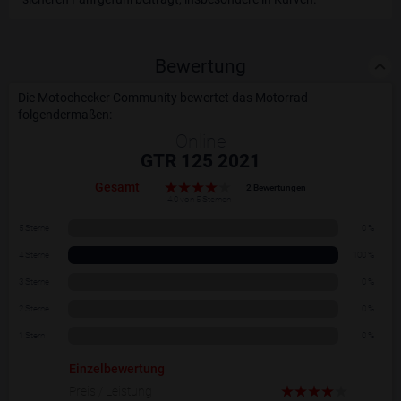
Bewertung
Die Motochecker Community bewertet das Motorrad
folgendermaßen:
Online
GTR 125 2021
Gesamt
2 Bewertungen
4.0 von 5 Sternen
5 Sterne
0 %
4 Sterne
100 %
3 Sterne
0 %
2 Sterne
0 %
1 Stern
0 %
Einzelbewertung
Preis / Leistung