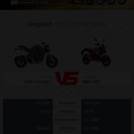
Vergleich
mit ähnlichen Bikes
(2)
(0)
Online
Honda
GTR 125 2021
MSX 125
Hubraum
125 CCM
124 CCM
Leistung
10 PS
10 PS
Drehmoment
11,1 NM
Sitzhöhe
760 MM
761 MM