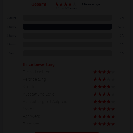
Gesamt
2 Bewertungen
4.0 von 5 Sternen
5 Sterne
0 %
4 Sterne
100 %
3 Sterne
0 %
2 Sterne
0 %
1 Stern
0 %
Einzelbewertung
Preis / Leistung
Verarbeitung
Komfort
Ausstattung Serie
Ausstattung mit Aufpreis
Motor
Fahrwerk
Bremsen