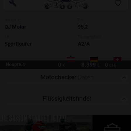
Hersteller
PS
QJ Motor
95,2
Art
Führerschein
Sporttourer
A2/A
0
8.399
0
Neupreis
€
€
CHF
Motochecker
Daten
Flüssigkeitsfinder