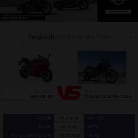
Vergleich
mit ähnlichen Bikes
(2)
(0)
QJ Motor
Suzuki
SRK 800 RR
V-Strom 1050 DE - 2026
Hubraum
778 CCM
1037 CCM
Leistung
95,2 PS
107 PS
Drehmoment
75 Nm bei 9500 U/min NM
100 NM