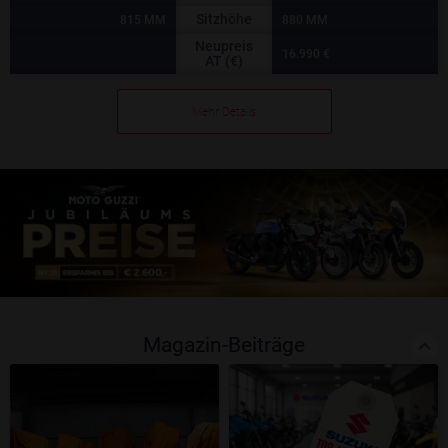
Sitzhöhe
815 MM
880 MM
Neupreis
16.990 €
AT (€)
Mehr Details
Magazin-Beiträge