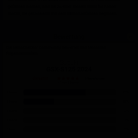
gefahren werden, was sie zu einer idealen Wahl für Fahrer
macht, die gerade erst mit dem Motorradfahren beginnen.
Bewertung
Die Motochecker Community bewertet das Motorrad
folgendermaßen:
Suzuki
GSX-S125 2024
Gesamt
3 Bewertungen
4.7 von 5 Sternen
5 Sterne
67 %
4 Sterne
33 %
3 Sterne
0 %
2 Sterne
0 %
1 Stern
0 %