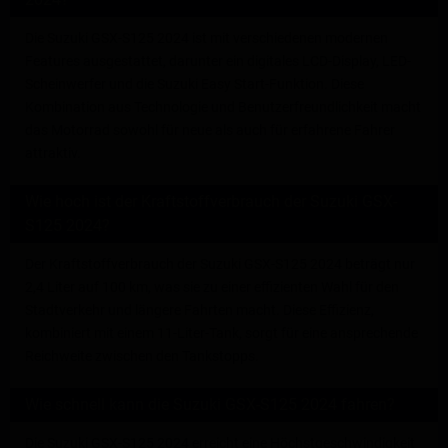
Die Suzuki GSX-S125 2024 ist mit verschiedenen modernen
Features ausgestattet, darunter ein digitales LCD-Display, LED-
Scheinwerfer und die Suzuki Easy Start-Funktion. Diese
Kombination aus Technologie und Benutzerfreundlichkeit macht
das Motorrad sowohl für neue als auch für erfahrene Fahrer
attraktiv.
Wie hoch ist der Kraftstoffverbrauch der Suzuki GSX-
S125 2024?
Der Kraftstoffverbrauch der Suzuki GSX-S125 2024 beträgt nur
2,4 Liter auf 100 km, was sie zu einer effizienten Wahl für den
Stadtverkehr und längere Fahrten macht. Diese Effizienz,
kombiniert mit einem 11-Liter-Tank, sorgt für eine ansprechende
Reichweite zwischen den Tankstopps.
Wie schnell kann die Suzuki GSX-S125 2024 fahren?
Die Suzuki GSX-S125 2024 erreicht eine Höchstgeschwindigkeit