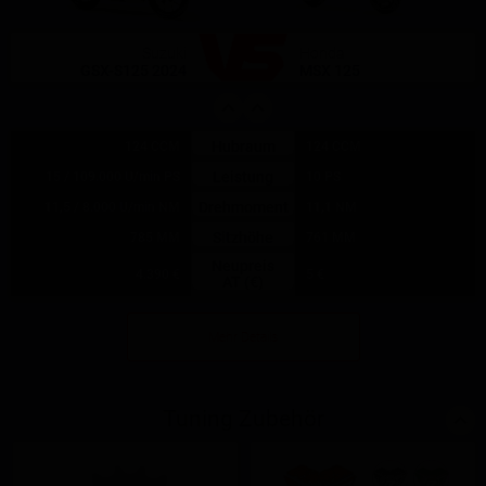
Suzuki
Honda
GSX-S125 2024
MSX 125
Hubraum
124 CCM
124 CCM
Leistung
15 / 109.000 U/min PS
10 PS
Drehmoment
11,5 / 8.000 U/min NM
11,1 NM
Sitzhöhe
785 MM
761 MM
Neupreis
4.390 €
5 €
AT (€)
Mehr Details
Tuning Zubehör