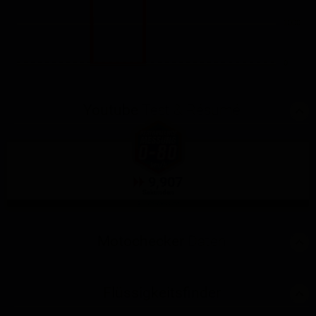
1000
0
Youtube
Test & Résumé
9,907
Sekunden
GPS-Messung
Motochecker
Daten
Flüssigkeitsfinder