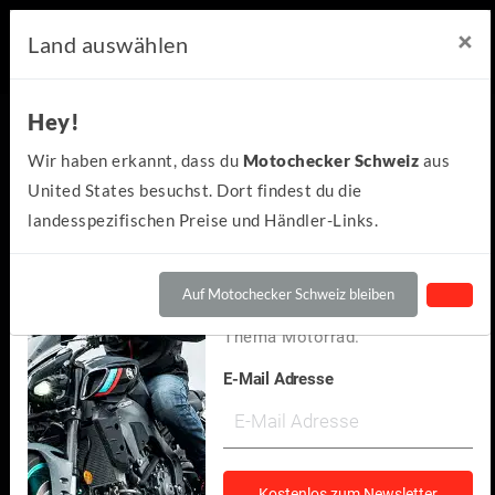
×
×
Motochecker Newsletter
Land auswählen
Hey!
Hey!
Kennst du schon den
Wir haben erkannt, dass du
Motochecker Schweiz
aus
kostenlosen Motochecker-
United States besuchst. Dort findest du die
Newsletter?
landesspezifischen Preise und Händler-Links.
Wir informieren dich
regelmäßig über Neuigkeiten
Auf Motochecker Schweiz bleiben
und spannendes rund um das
Thema Motorrad.
E-Mail Adresse
Suzuki
GSX-S125 2024
(3)
Kostenlos zum Newsletter