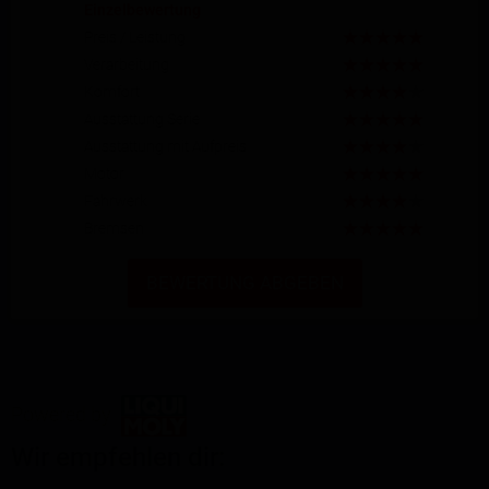
Einzelbewertung
Preis / Leistung
Verarbeitung
Komfort
Ausstattung Serie
Ausstattung mit Aufpreis
Motor
Fahrwerk
Bremsen
BEWERTUNG ABGEBEN
Powered by
Wir empfehlen dir: