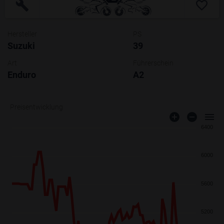
Hersteller
PS
Suzuki
39
Art
Führerschein
Enduro
A2
Preisentwicklung
6400
6000
5600
5200