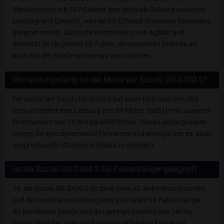
Viertaktmotor mit 39 PS bietet eine optimale Balance zwischen
Leistung und Gewicht, was sie für Offroad-Abenteuer besonders
geeignet macht. Durch die Kombination von Agilität und
Stabilität ist sie perfekt für Fahrer, die sowohl im Gelände als
auch auf der Straße unterwegs sein möchten.
Wie leistungsfähig ist der Motor der Suzuki DR-Z400 S?
Der Motor der Suzuki DR-Z400 S hat einen Hubraum von 398
ccm und liefert eine Leistung von 39 PS bei 7600 U/min sowie ein
Drehmoment von 39 Nm bei 6600 U/min. Diese Leistungsdaten
sorgen für eine dynamische Fahrweise und ermöglichen es, auch
anspruchsvolle Strecken mühelos zu meistern.
Ist die Suzuki DR-Z400 S für Fahranfänger geeignet?
Ja, die Suzuki DR-Z400 S ist dank ihres A2-Anforderungsprofils
und der moderaten Leistung eine gute Wahl für Fahranfänger.
Ihr handliches Design und das geringe Gewicht von 146 kg
tragen dazu bei, dass auch weniger erfahrene Fahrer ein