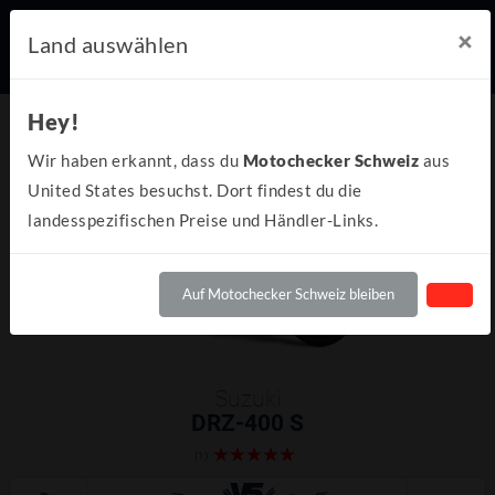
×
Land auswählen
Hey!
Wir haben erkannt, dass du
Motochecker Schweiz
aus
United States besuchst. Dort findest du die
landesspezifischen Preise und Händler-Links.
Auf Motochecker Schweiz bleiben
Suzuki
DRZ-400 S
(1)