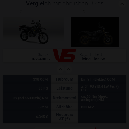
Vergleich
mit ähnlichen Bikes
(1)
(0)
Suzuki
Royal Enfield
DRZ-400 S
Flying Flea S6
Hubraum
398 CCM
Entfällt (Elektro) CCM
a. 21 PS (15,4 kW Peak)
Leistung
39 PS
PS
ca. 60 Nm (direkt
Drehmoment
39 (bei 6600/min) NM
anliegend) NM
Sitzhöhe
935 MM
800 MM
Neupreis
6.345 €
AT (€)