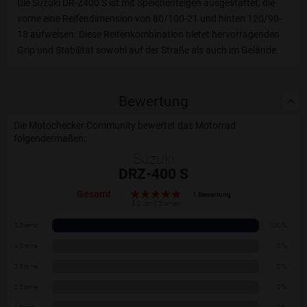
Die Suzuki DR-Z400 S ist mit Speichenfelgen ausgestattet, die
vorne eine Reifendimension von 80/100-21 und hinten 120/90-
18 aufweisen. Diese Reifenkombination bietet hervorragenden
Grip und Stabilität sowohl auf der Straße als auch im Gelände.
Bewertung
Die Motochecker Community bewertet das Motorrad
folgendermaßen:
Suzuki
DRZ-400 S
Gesamt
1 Bewertung
5.0 von 5 Sternen
5 Sterne
100 %
4 Sterne
0 %
3 Sterne
0 %
2 Sterne
0 %