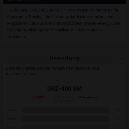
Ja, die Suzuki DRZ-400 SM ist ein hervorragendes Motorrad für
Supermoto-Training. Ihre Leistung, das leichte Handling und die
Möglichkeit, das ABS am Hinterrad zu deaktivieren, ermöglichen
es Fahrern, wichtige Fahrtechniken zu erlernen und zu
verfeinern.
Bewertung
Die Motochecker Community bewertet das Motorrad
folgendermaßen:
Suzuki
DRZ-400 SM
Gesamt
0 Bewertungen
0.0 von 5 Sternen
5 Sterne
0 %
4 Sterne
0 %
3 Sterne
0 %