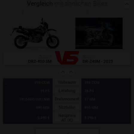
Vergleich
mit ähnlichen Bikes
(0)
(0)
Suzuki
Suzuki
DRZ-400 SM
DR-Z4SM - 2025
Hubraum
398 CCM
398 CCM
Leistung
39 PS
38 PS
Drehmoment
39 (6600/min) NM
37 NM
Sitzhöhe
890 MM
890 MM
Neupreis
5.490 €
9.990 €
AT (€)