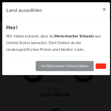
×
Land auswählen
Hey!
Wir haben erkannt, dass du
Motochecker Schweiz
aus
United States besuchst. Dort findest du die
landesspezifischen Preise und Händler-Links.
Auf Motochecker Schweiz bleiben
Suzuki
DRZ-400 SM
(0)