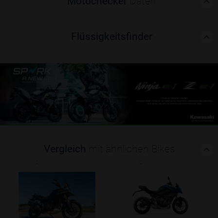
Motochecker
Daten
Flüssigkeitsfinder
Vergleich
mit ähnlichen Bikes
(0)
(0)