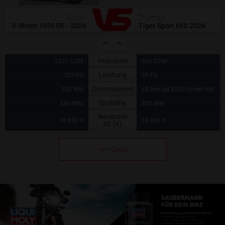
Suzuki
Triumph
V-Strom 1050 DE - 2026
Tiger Sport 660 2026
Hubraum
1037 CCM
660 CCM
Leistung
107 PS
95 PS
Drehmoment
100 NM
68 Nm bei 8250 U/min NM
Sitzhöhe
880 MM
835 MM
Neupreis
16.990 €
10.695 €
AT (€)
Mehr Details