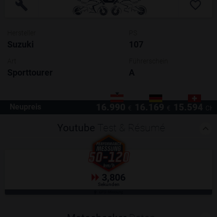
Hersteller
PS
Suzuki
107
Art
Führerschein
Sporttourer
A
16.990
16.169
15.594
Neupreis
€
€
CH
Youtube
Test & Résumé
3,806
Sekunden
GPS-Messung