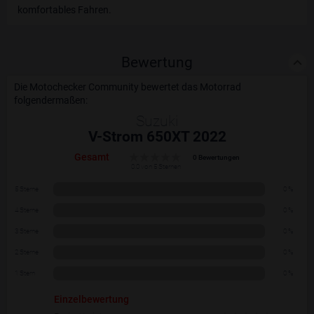
komfortables Fahren.
Bewertung
Die Motochecker Community bewertet das Motorrad
folgendermaßen:
Suzuki
V-Strom 650XT 2022
Gesamt
0 Bewertungen
0.0 von 5 Sternen
5 Sterne
0 %
4 Sterne
0 %
3 Sterne
0 %
2 Sterne
0 %
1 Stern
0 %
Einzelbewertung