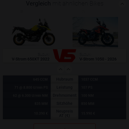
Vergleich
mit ähnlichen Bikes
(0)
(1)
Suzuki
Suzuki
V-Strom 650XT 2022
V-Strom 1050 - 2026
Hubraum
645 CCM
1037 CCM
Leistung
71 @ 8.800 U/min PS
107 PS
Drehmoment
62 @ 6.300 U/min NM
100 NM
Sitzhöhe
835 MM
850 MM
Neupreis
10.390 €
15.990 €
AT (€)