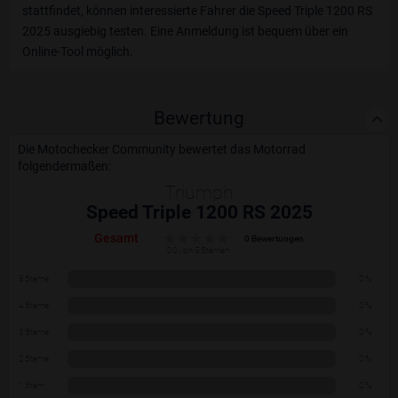
stattfindet, können interessierte Fahrer die Speed Triple 1200 RS
2025 ausgiebig testen. Eine Anmeldung ist bequem über ein
Online-Tool möglich.
Bewertung
Die Motochecker Community bewertet das Motorrad
folgendermaßen:
Triumph
Speed Triple 1200 RS 2025
Gesamt
0 Bewertungen
0.0 von 5 Sternen
5 Sterne
0 %
4 Sterne
0 %
3 Sterne
0 %
2 Sterne
0 %
1 Stern
0 %