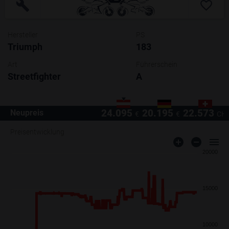
Hersteller
PS
Triumph
183 
Art
Führerschein
Streetfighter
A
24.095
20.195
22.573
Neupreis
€
€
CH
Preisentwicklung
20000
15000
10000