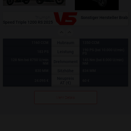
Triumph
Sonstiger Hersteller Brabu
Speed Triple 1200 RS 2025
Hubraum
1160 CCM
1350 CCM
190 PS (bei 10.000 U/min)
Leistung
183 PS
PS
128 Nm bei 8750 U/min
145 Nm (bei 8.000 U/min)
Drehmoment
NM
NM
Sitzhöhe
830 MM
834 MM
Neupreis
24.095 €
60 €
AT (€)
Mehr Details