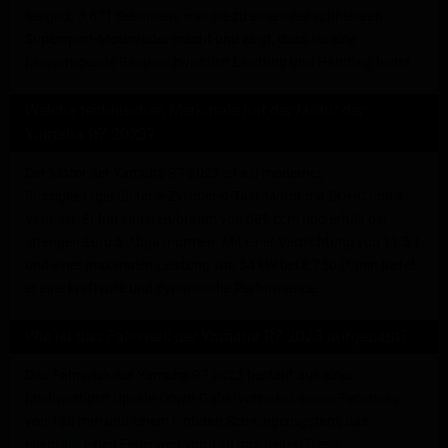
lediglich 3,871 Sekunden, was sie zu einem der schnelleren
Supersport-Motorräder macht und zeigt, dass sie eine
hervorragende Balance zwischen Leistung und Handling bietet.
Welche technischen Merkmale hat der Motor der
Yamaha R7 2023?
Der Motor der Yamaha R7 2023 ist ein moderner,
flüssigkeitsgekühlter 2-Zylinder-4-Takt-Motor mit DOHC und 4
Ventilen. Er hat einen Hubraum von 689 ccm und erfüllt die
strengen Euro 5-Abgasnormen. Mit einer Verdichtung von 11,5:1
und einer maximalen Leistung von 54 kW bei 8.750 U/min bietet
er eine kraftvolle und dynamische Performance.
Wie ist das Fahrwerk der Yamaha R7 2023 aufgebaut?
Das Fahrwerk der Yamaha R7 2023 besteht aus einer
hochwertigen Upside-Down-Gabel vorne mit einem Federweg
von 130 mm und einem hinteren Schwingensystem, das
ebenfalls einen Federweg von 130 mm bietet. Diese