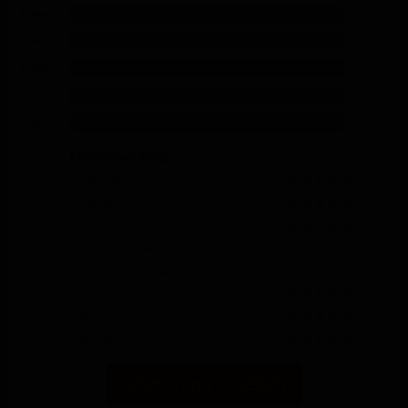
5 Sterne
0 %
4 Sterne
0 %
3 Sterne
0 %
2 Sterne
0 %
1 Stern
0 %
Einzelbewertung
Preis / Leistung
Verarbeitung
Komfort
Ausstattung Serie
Ausstattung mit Aufpreis
Motor
Fahrwerk
Bremsen
BEWERTUNG ABGEBEN