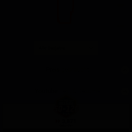
4000
2000
Preis
gebraucht
Youtube
Test & Résumé
3,871
Sekunden
GPS-Messung