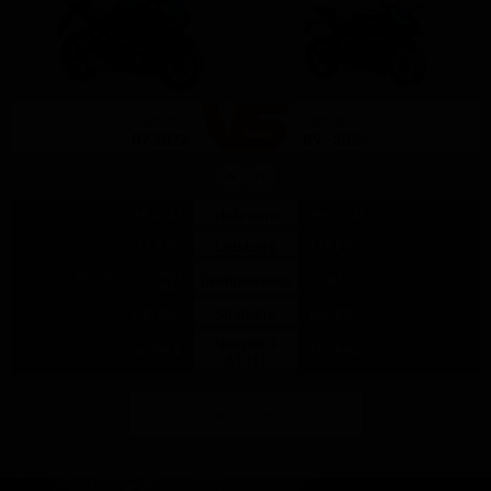
Yamaha
Yamaha
R7 2023
R9 - 2026
Hubraum
689 CCM
890 CCM
Leistung
73,4 PS
119 PS
67,0 Nm bei 6.500/min
Drehmoment
93 NM
NM
Sitzhöhe
840 MM
830 MM
Neupreis
10.799 €
15.699 €
AT (€)
Mehr Details