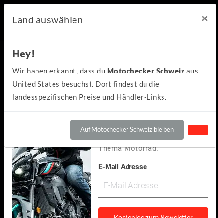
×
×
Motochecker Newsletter
Land auswählen
Hey!
Hey!
Kennst du schon den
Wir haben erkannt, dass du
Motochecker Schweiz
aus
kostenlosen Motochecker-
United States besuchst. Dort findest du die
Newsletter?
landesspezifischen Preise und Händler-Links.
Wir informieren dich
regelmäßig über Neuigkeiten
Auf Motochecker Schweiz bleiben
und spannendes rund um das
Thema Motorrad.
E-Mail Adresse
Yamaha
R7 2023
(0)
Kostenlos zum Newsletter