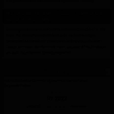
10-Speichen-Räder für verbesserte Agilität und Handling.
Wie viel kostet die Yamaha R7 2023 in Österreich und
was ist im Preis enthalten?
Der Neupreis der Yamaha R7 2023 in Österreich liegt bei 10.799
Euro. Für diesen Preis erhält der Käufer ein hochwertiges
Supersport-Motorrad mit modernster Technologie, robustem
Design und vielen Komfortmerkmalen, das sowohl für Einsteiger
als auch für erfahrene Fahrer geeignet ist.
Bewertung
Die Motochecker Community bewertet das Motorrad
folgendermaßen:
Yamaha
R7 2023
Gesamt
0 Bewertungen
0.0 von 5 Sternen