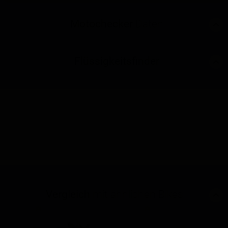
Motochecker
Daten
Flüssigkeitsfinder
Vergleich
mit ähnlichen Bikes
(0)
(0)