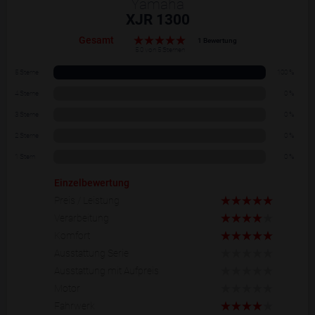
Yamaha
XJR 1300
Gesamt
1 Bewertung
5.0 von 5 Sternen
5 Sterne
100 %
4 Sterne
0 %
3 Sterne
0 %
2 Sterne
0 %
1 Stern
0 %
Einzelbewertung
Preis / Leistung
Verarbeitung
Komfort
Ausstattung Serie
Ausstattung mit Aufpreis
Motor
Fahrwerk