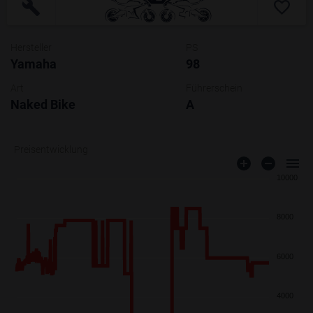
Hersteller
PS
Yamaha
98
Art
Führerschein
Naked Bike
A
Preisentwicklung
10000
8000
6000
4000