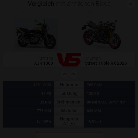
Vergleich
mit ähnlichen Bikes
(1)
(0)
Yamaha
Triumph
XJR 1300
Street Triple RX 2026
Hubraum
1251 CCM
765 CCM
Leistung
98 PS
130 PS
Drehmoment
92 NM
80 bei 9.500 U/min NM
Sitzhöhe
775 MM
839 MM
Neupreis
10.480 €
16.095 €
AT (€)