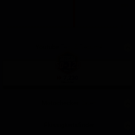
2000
0
Youtube
Test & Résumé
7,230
Sekunden
GPS-Messung
Motochecker
Daten
Flüssigkeitsfinder