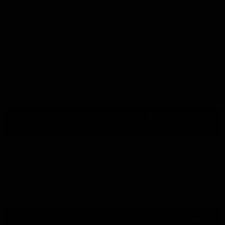
Die Yamaha YZF-R3 ist mit einer 37 mm KYB Upside-Downgabel
vorne und einem Zentralfederbein hinten ausgestattet. Diese
Komponenten bieten eine hervorragende Dämpfung und
Stabilität, die für präzises Handling und ein sportliches
Fahrgefühl sorgen. Der Federweg von 130 mm vorne und 125
mm hinten ermöglicht es der Maschine, Unebenheiten der Straße
gut zu absorbieren und gleichzeitig sportliches Fahren zu
unterstützen.
Wie hoch ist die Sitzhöhe der Yamaha YZF-R3 und für
welche Fahrer ist sie geeignet?
Die Sitzhöhe der Yamaha YZF-R3 beträgt 780 mm, was sie für
eine breite Palette von Fahrern zugänglich macht. Diese
moderate Höhe ermöglicht es Fahrern unterschiedlicher
Körpergrößen, sicher den Boden zu erreichen, was besonders
beim Anhalten und Rangieren von Vorteil ist.
Wie schnell kann die Yamaha YZF-R3 fahren und welche