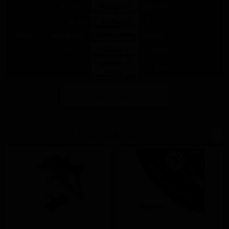
Hubraum
321 CCM
689 CCM
Leistung
42 PS
73 PS
Drehmoment
30 Nm bei 9000/min NM
68 NM
Sitzhöhe
780 MM
830 MM
Neupreis
11.499 €
AT (€)
Mehr Details
Tuning Zubehör