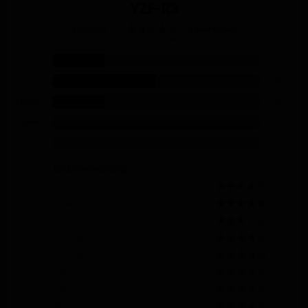
YZF-R3
Gesamt
4 Bewertungen
4.0 von 5 Sternen
5 Sterne
25 %
4 Sterne
50 %
3 Sterne
25 %
2 Sterne
0 %
1 Stern
0 %
Einzelbewertung
Preis / Leistung
Verarbeitung
Komfort
Ausstattung Serie
Ausstattung mit Aufpreis
Motor
Fahrwerk
Bremsen