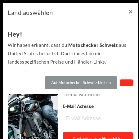
×
×
Motochecker Newsletter
Land auswählen
Hey!
Hey!
Kennst du schon den
Wir haben erkannt, dass du
Motochecker Schweiz
aus
kostenlosen Motochecker-
United States besuchst. Dort findest du die
Newsletter?
landesspezifischen Preise und Händler-Links.
Wir informieren dich
regelmäßig über Neuigkeiten
Auf Motochecker Schweiz bleiben
und spannendes rund um das
Thema Motorrad.
E-Mail Adresse
Yamaha
YZF-R3
(4)
Kostenlos zum Newsletter