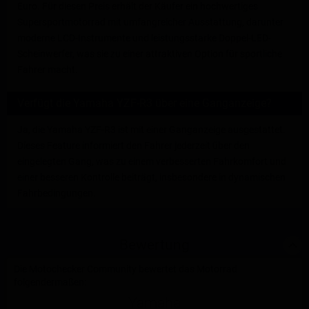
Euro. Für diesen Preis erhält der Käufer ein hochwertiges
Supersportmotorrad mit umfangreicher Ausstattung, darunter
moderne LCD-Instrumente und leistungsstarke Doppel-LED-
Scheinwerfer, was sie zu einer attraktiven Option für sportliche
Fahrer macht.
Verfügt die Yamaha YZF-R3 über eine Ganganzeige?
Ja, die Yamaha YZF-R3 ist mit einer Ganganzeige ausgestattet.
Dieses Feature informiert den Fahrer jederzeit über den
eingelegten Gang, was zu einem verbesserten Fahrkomfort und
einer besseren Kontrolle beiträgt, insbesondere in dynamischen
Fahrbedingungen.
Bewertung
Die Motochecker Community bewertet das Motorrad
folgendermaßen:
Yamaha