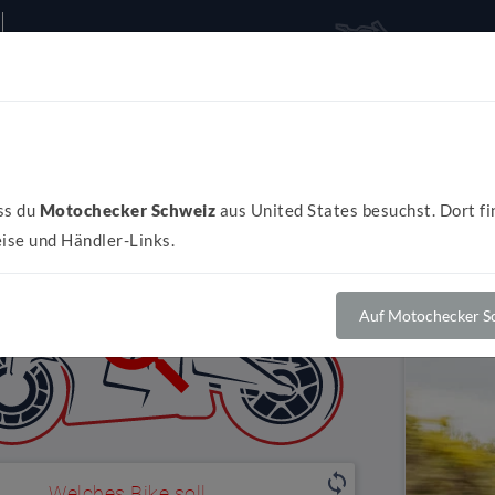
Alles rund ums Bike
Al
h
ss du
Motochecker Schweiz
aus United States besuchst. Dort fi
ise und Händler-Links.
Auf Motochecker Sc
Welches Bike soll