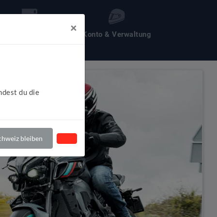
×
les um Motochecker
Konto & Verwaltung
ndest du die
hweiz bleiben