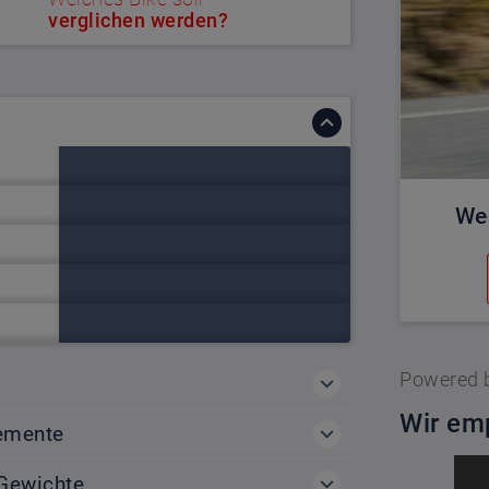
verglichen werden?
We
Powered 
Wir emp
emente
Gewichte