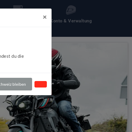
×
les um Motochecker
Konto & Verwaltung
ndest du die
hweiz bleiben