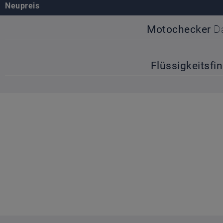
Neupreis
Motochecker
D
Flüssigkeitsfi