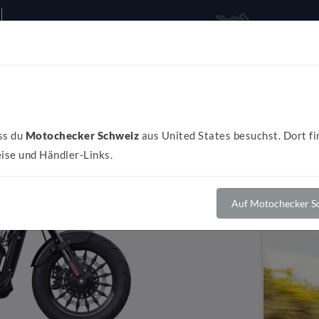
Alles rund ums Bike
Al
ss du
Motochecker Schweiz
aus United States besuchst. Dort fi
ise und Händler-Links.
Auf Motochecker Sc