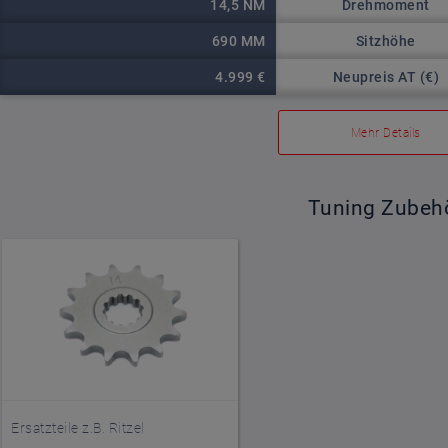
Drehmoment
14,5 NM
Sitzhöhe
690 MM
Neupreis AT (€)
4.999 €
Mehr Details
Tuning Zubeh
Ersatzteile z.B. Ritzel