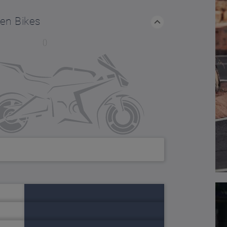
hen Bikes
()