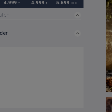
4.999
4.999
5.699
€
€
CHF
aten
nder