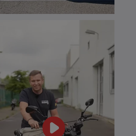
blo Powercruiser:
Modern Classic Bikes im
 Seele mit
Test
rit