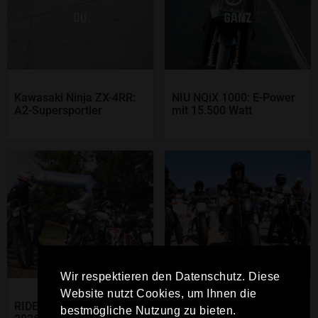
Kawasaki Ninja ZX-4RR:
NIU NQiX 1000: E-Power
A2-Supersportler
mit 15.500 Watt
Wir respektieren den Datenschutz. Diese
Website nutzt Cookies, um Ihnen die
RIDE - The Moto Festival
LiveWire & ReLoad.Land:
bestmögliche Nutzung zu bieten.